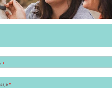
co
*
nsaje
*