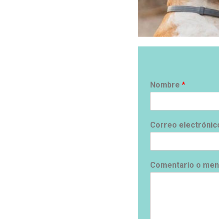
Nombre
*
Correo electróni
Comentario o me