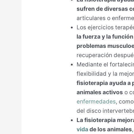
sufren de diversas 
articulares o enferm
Los ejercicios terapé
la fuerza y la funci
problemas musculoe
recuperación después
Mediante el fortalec
flexibilidad y la mejo
fisioterapia ayuda a 
animales activos
o c
enfermedades
, como
del disco intervertebr
La fisioterapia mejor
vida
de los animales