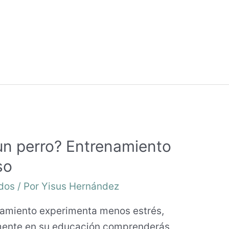
n perro? Entrenamiento
so
dos
/ Por
Yisus Hernández
amiento experimenta menos estrés,
emente en su educación comprenderás